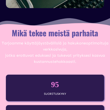
Mikä tekee meistä parhaita
Tarjoamme käyttäjäystävällisiä ja hakukoneoptimoituja
verkkosivuja,
jotka erottuvat eduksesi ja tukevat yrityksesi kasvua
kustannustehokkaasti.
95
SUORITUSKYKY