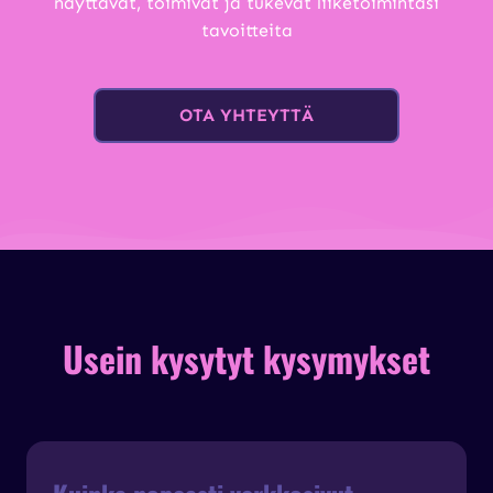
näyttävät, toimivat ja tukevat liiketoimintasi
tavoitteita
OTA YHTEYTTÄ
Usein kysytyt kysymykset