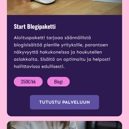
Start Blogipaketti
Aloituspaketti tarjoaa säännöllistä
blogisisältöä pienille yrityksille, parantaen
näkyvyyttä hakukoneissa ja houkutellen
asiakkaita. Sisältö on optimoitu ja helposti
hallittavissa edullisesti.
350€/kk
Blogi
TUTUSTU PALVELUUN