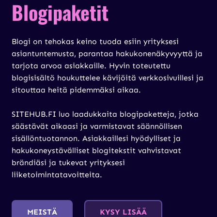
Blogipaketit
Blogi on tehokas keino tuoda esiin yrityksesi
asiantuntemusta, parantaa hakukonenäkyvyyttä ja
tarjota arvoa asiakkaille. Hyvin toteutettu
blogisisältö houkuttelee kävijöitä verkkosivuillesi ja
sitouttaa heitä pidemmäksi aikaa.
SITEHUB.FI luo laadukkaita blogipaketteja, jotka
säästävät aikaasi ja varmistavat säännöllisen
sisällöntuotannon. Asiakkaillesi hyödylliset ja
hakukoneystävälliset blogitekstit vahvistavat
brändiäsi ja tukevat yrityksesi
liiketoimintatavoitteita.
MEISTÄ
KYSY LISÄÄ