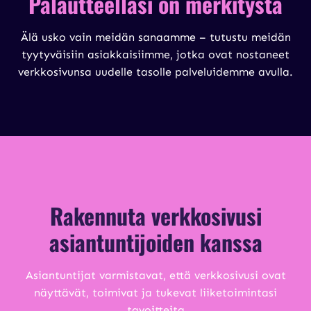
Palautteellasi on merkitystä
Älä usko vain meidän sanaamme – tutustu meidän
tyytyväisiin asiakkaisiimme, jotka ovat nostaneet
verkkosivunsa uudelle tasolle palveluidemme avulla.
Rakennuta verkkosivusi
asiantuntijoiden kanssa
Asiantuntijat varmistavat, että verkkosivusi ovat
näyttävät, toimivat ja tukevat liiketoimintasi
tavoitteita