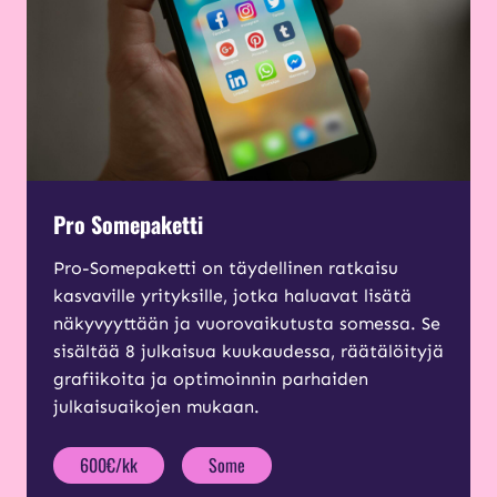
Pro Somepaketti
Pro-Somepaketti on täydellinen ratkaisu
kasvaville yrityksille, jotka haluavat lisätä
näkyvyyttään ja vuorovaikutusta somessa. Se
sisältää 8 julkaisua kuukaudessa, räätälöityjä
grafiikoita ja optimoinnin parhaiden
julkaisuaikojen mukaan.
600€/kk
Some