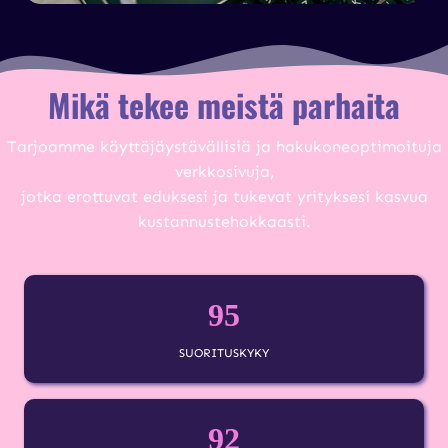
Mikä tekee meistä parhaita
Tarjoamme käyttäjäystävällisiä ja hakukoneoptimoituja
verkkosivuja,
jotka erottuvat eduksesi ja tukevat yrityksesi kasvua
kustannustehokkaasti.
95
SUORITUSKYKY
92